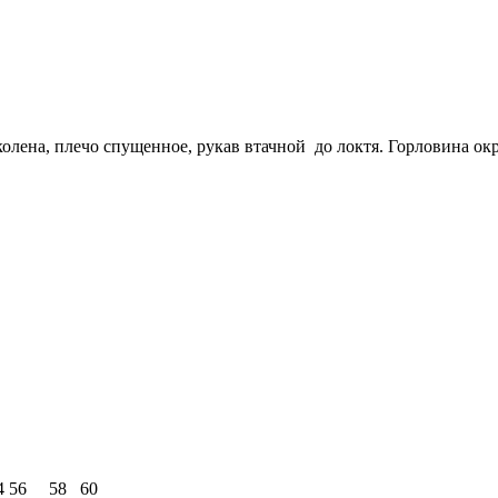
олена, плечо спущенное, рукав втачной до локтя. Горловина ок
4
56
58
60