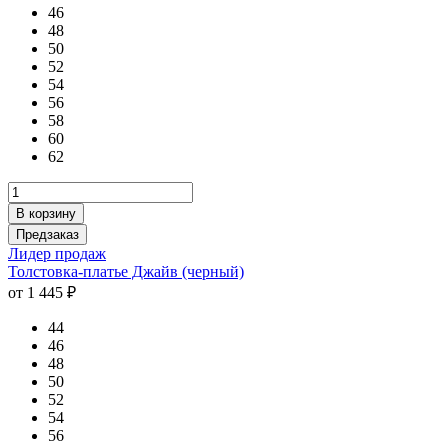
46
48
50
52
54
56
58
60
62
В корзину
Предзаказ
Лидер продаж
Толстовка-платье Джайв (черный)
от 1 445 ₽
44
46
48
50
52
54
56