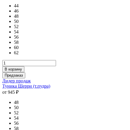
44
46
48
50
52
54
56
58
60
62
В корзину
Предзаказ
Лидер продаж
Туника Шерри (т.пудра)
от 945 ₽
48
50
52
54
56
58