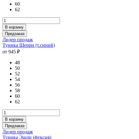
60
62
В корзину
Предзаказ
Лидер продаж
Туника Шерри (т.синий)
от 945 ₽
48
50
52
54
56
58
60
62
В корзину
Предзаказ
Лидер продаж
Туника Эшли (фуксия)