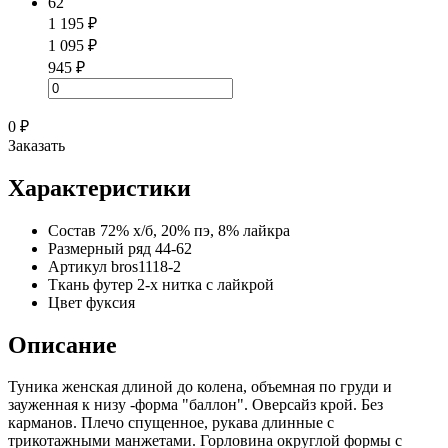
62
1 195 ₽
1 095 ₽
945 ₽
0 ₽
Заказать
Характеристики
Состав
72% х/б, 20% пэ, 8% лайкра
Размерный ряд
44-62
Артикул
bros1118-2
Ткань
футер 2-х нитка с лайкрой
Цвет
фуксия
Описание
Туника женская длиной до колена, объемная по груди и
зауженная к низу -форма "баллон". Оверсайз крой. Без
карманов. Плечо спущенное, рукава длинные с
трикотажными манжетами. Горловина округлой формы с