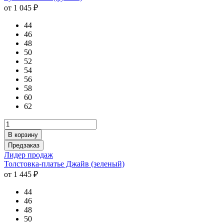
от 1 045 ₽
44
46
48
50
52
54
56
58
60
62
В корзину
Предзаказ
Лидер продаж
Толстовка-платье Джайв (зеленый)
от 1 445 ₽
44
46
48
50