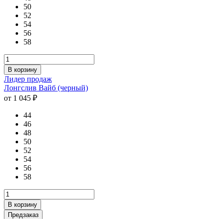
50
52
54
56
58
В корзину
Лидер продаж
Лонгслив Вайб (черный)
от 1 045 ₽
44
46
48
50
52
54
56
58
В корзину
Предзаказ