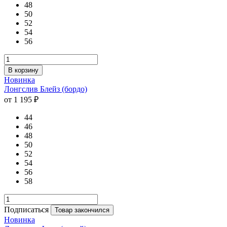
48
50
52
54
56
В корзину
Новинка
Лонгслив Блейз (бордо)
от 1 195 ₽
44
46
48
50
52
54
56
58
Подписаться
Товар закончился
Новинка