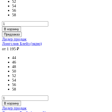
52
54
56
58
В корзину
Предзаказ
Лидер продаж
Лонгслив Блейз (экрю)
от 1 195 ₽
44
46
48
50
52
54
56
58
В корзину
Лидер продаж