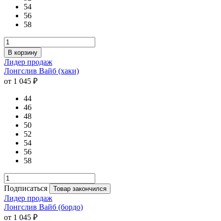
54
56
58
В корзину
Лидер продаж
Лонгслив Вайб (хаки)
от 1 045 ₽
44
46
48
50
52
54
56
58
Подписаться
Товар закончился
Лидер продаж
Лонгслив Вайб (бордо)
от 1 045 ₽