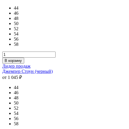
44
46
48
50
52
54
56
58
В корзину
Лидер продаж
Джемпер Стоун (черный)
от 1 045 ₽
44
46
48
50
52
54
56
58