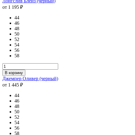
Лонгслив Блейз (черный)
от 1 195 ₽
44
46
48
50
52
54
56
58
В корзину
Джемпер Оливер (черный)
от 1 445 ₽
44
46
48
50
52
54
56
58