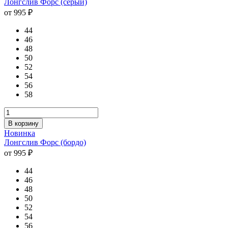
Лонгслив Форс (серый)
от 995 ₽
44
46
48
50
52
54
56
58
В корзину
Новинка
Лонгслив Форс (бордо)
от 995 ₽
44
46
48
50
52
54
56