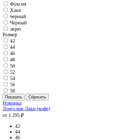
Фуксия
Хаки
черный
Черный
экрю
Размер
42
44
46
48
50
52
54
56
58
Новинка
Лонгслив Лаки (кофе)
от 1 295 ₽
42
44
46