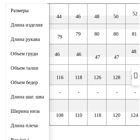
Размеры
52
44
46
48
50
Длина изделия
79
80
80
81
79
Длина рукава
48
Объем груди
46
46
47
47
Объем талии
116
118
126
128
134
Объем бедер
-
-
-
-
-
Длина шаг. шва
Ширина низа
108
110
118
120
124
Длина плеча
Вес (гр.)