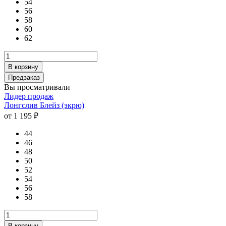
54
56
58
60
62
В корзину
Предзаказ
Вы просматривали
Лидер продаж
Лонгслив Блейз (экрю)
от 1 195 ₽
44
46
48
50
52
54
56
58
В корзину