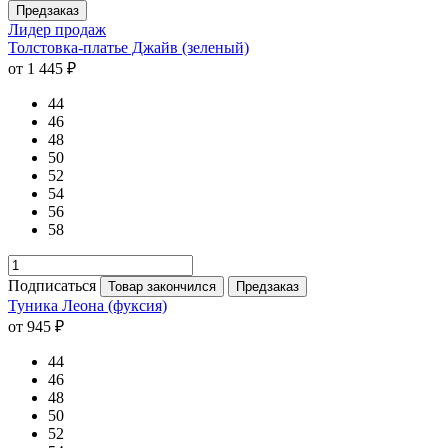
Предзаказ
Лидер продаж
Толстовка-платье Джайв (зеленый)
от 1 445 ₽
44
46
48
50
52
54
56
58
Подписаться
Товар закончился
Предзаказ
Туника Леона (фуксия)
от 945 ₽
44
46
48
50
52