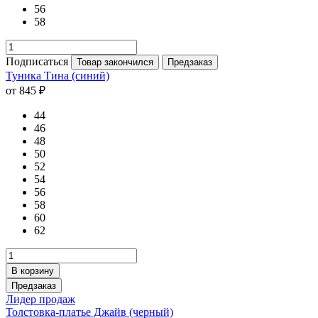
56
58
Подписаться
Товар закончился
Предзаказ
Туника Тина (синий)
от 845 ₽
44
46
48
50
52
54
56
58
60
62
В корзину
Предзаказ
Лидер продаж
Толстовка-платье Джайв (черный)