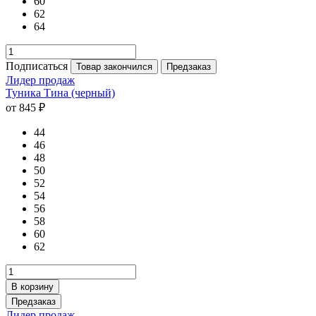
60
62
64
Подписаться
Товар закончился
Предзаказ
Лидер продаж
Туника Тина (черный)
от 845 ₽
44
46
48
50
52
54
56
58
60
62
В корзину
Предзаказ
Лидер продаж