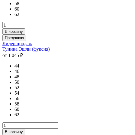
58
60
62
В корзину
Предзаказ
Лидер продаж
Туника Эшли (фуксия)
от 1 045 ₽
44
46
48
50
52
54
56
58
60
62
В корзину