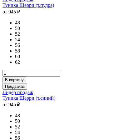
Туника Шерри (т.пудра)
от 945 ₽
48
50
52
54
56
58
60
62
В корзину
Предзаказ
Лидер продаж
Туника Шерри (т.синий)
от 945 ₽
48
50
52
54
56