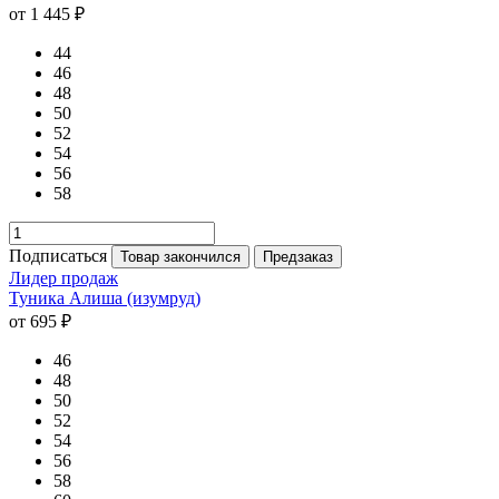
от 1 445 ₽
44
46
48
50
52
54
56
58
Подписаться
Товар закончился
Предзаказ
Лидер продаж
Туника Алиша (изумруд)
от 695 ₽
46
48
50
52
54
56
58