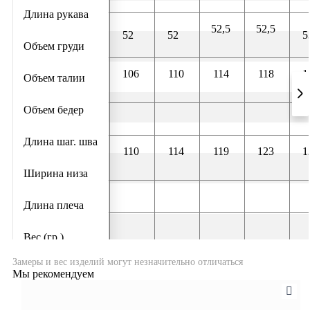
Длина рукава
52,5
52,5
52
52
Объем груди
106
110
114
118
1
Объем талии
Объем бедер
Длина шаг. шва
110
114
119
123
1
Ширина низа
Длина плеча
Вес (гр.)
16,5
17,5
Замеры и вес изделий могут незначительно отличаться
16
18
Мы рекомендуем