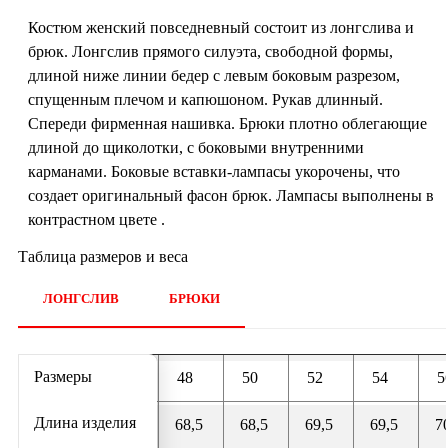
Костюм женский повседневный состоит из лонгслива и
брюк. Лонгслив прямого силуэта, свободной формы,
длиной ниже линии бедер с левым боковым разрезом,
спущенным плечом и капюшоном. Рукав длинный.
Спереди фирменная нашивка. Брюки плотно облегающие
длиной до щиколотки, с боковыми внутренними
карманами. Боковые вставки-лампасы укорочены, что
создает оригинальный фасон брюк. Лампасы выполнены в
контрастном цвете .
Таблица размеров и веса
ЛОНГСЛИВ
БРЮКИ
Размеры
48
50
52
54
Длина изделия
68,5
68,5
69,5
69,5
7