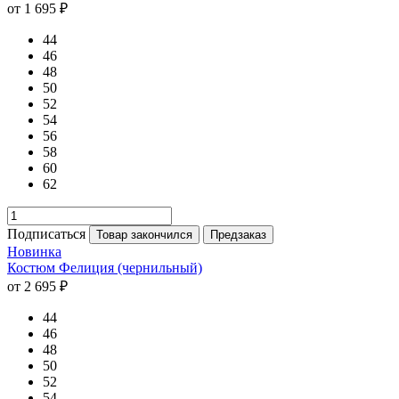
от 1 695 ₽
44
46
48
50
52
54
56
58
60
62
Подписаться
Товар закончился
Предзаказ
Новинка
Костюм Фелиция (чернильный)
от 2 695 ₽
44
46
48
50
52
54