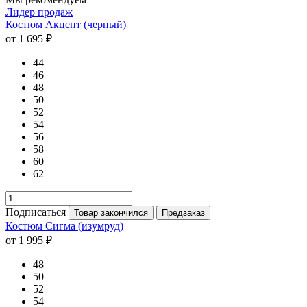
Лидер продаж
Костюм Акцент (черный)
от 1 695 ₽
44
46
48
50
52
54
56
58
60
62
Подписаться
Товар закончился
Предзаказ
Костюм Сигма (изумруд)
от 1 995 ₽
48
50
52
54