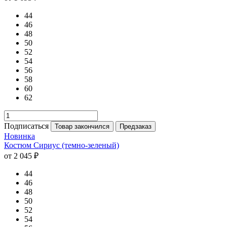
44
46
48
50
52
54
56
58
60
62
Подписаться
Товар закончился
Предзаказ
Новинка
Костюм Сириус (темно-зеленый)
от 2 045 ₽
44
46
48
50
52
54