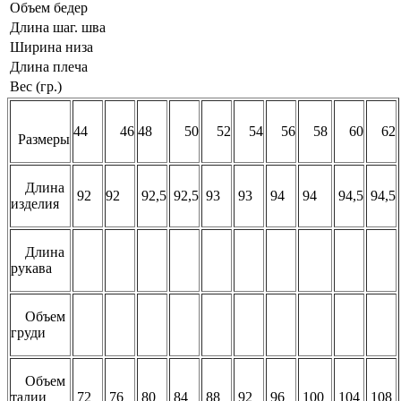
Объем бедер
Длина шаг. шва
Ширина низа
Длина плеча
Вес (гр.)
44
46
48
50
52
54
56
58
60
62
Размеры
Длина
92
92
92,5
92,5
93
93
94
94
94,5
94,5
изделия
Длина
рукава
Объем
груди
Объем
талии
72
76
80
84
88
92
96
100
104
108