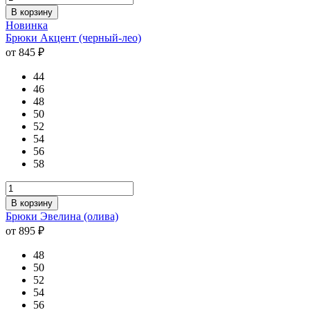
В корзину
Новинка
Брюки Акцент (черный-лео)
от 845 ₽
44
46
48
50
52
54
56
58
В корзину
Брюки Эвелина (олива)
от 895 ₽
48
50
52
54
56