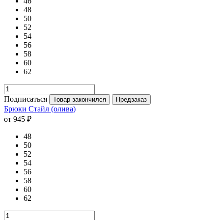
46
48
50
52
54
56
58
60
62
Подписаться
Товар закончился
Предзаказ
Брюки Стайл (олива)
от 945 ₽
48
50
52
54
56
58
60
62