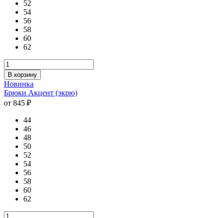
52
54
56
58
60
62
В корзину
Новинка
Брюки Акцент (экрю)
от 845 ₽
44
46
48
50
52
54
56
58
60
62