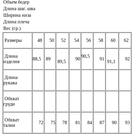
Объем бедер
Длина шаг. шва
Ширина низа
Длина плеча
Вес (гр.)
Размеры
48
50
52
54
56
58
60
62
Длина
90,5
88,5
89
90
91
92
изделия
89,5
91,1
Длина
рукава
Обхват
груди
Обхват
72
75
78
81
84
87
90
93
талии