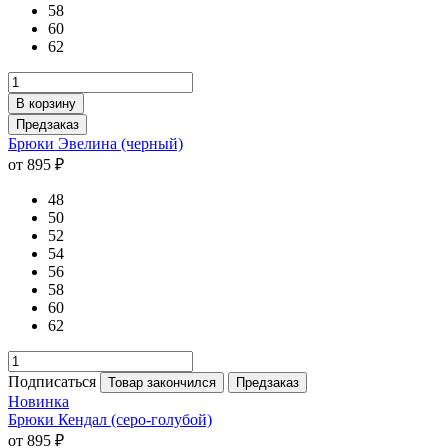
58
60
62
В корзину
Предзаказ
Брюки Эвелина (черный)
от 895 ₽
48
50
52
54
56
58
60
62
Подписаться
Товар закончился
Предзаказ
Новинка
Брюки Кендал (серо-голубой)
от 895 ₽