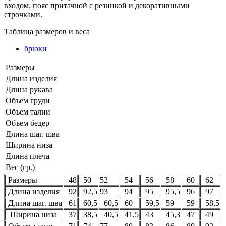
входом, пояс притачной с резинкой и декоративными
строчками.
Таблица размеров и веса
брюки
Размеры
Длина изделия
Длина рукава
Объем груди
Объем талии
Объем бедер
Длина шаг. шва
Ширина низа
Длина плеча
Вес (гр.)
Размеры
48
50
52
54
56
58
60
62
Длина изделия
92
92,5
93
94
95
95,5
96
97
Длина шаг. шва
61
60,5
60,5
60
59,5
59
59
58,5
Ширина низа
37
38,5
40,5
41,5
43
45,3
47
49