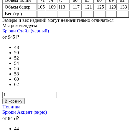
Объем талии
71
74
77
80
83
86
89
92
Объем бедер
105
109
113
117
121
125
129
133
Вес (гр.)
Замеры и вес изделий могут незначительно отличаться
Мы рекомендуем
Брюки Стайл (черный)
от 945 ₽
48
50
52
54
56
58
60
62
В корзину
Новинка
Брюки Акцент (экрю)
от 845 ₽
44