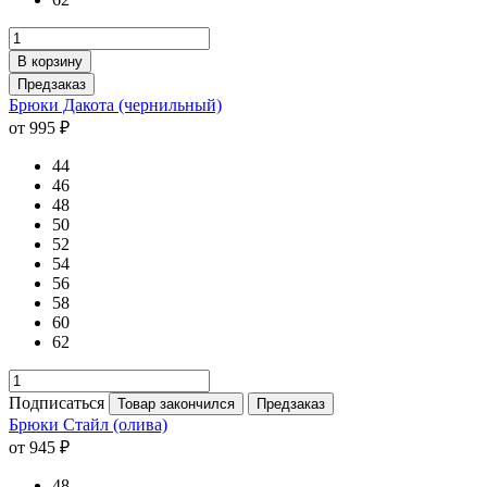
В корзину
Предзаказ
Брюки Дакота (чернильный)
от 995 ₽
44
46
48
50
52
54
56
58
60
62
Подписаться
Товар закончился
Предзаказ
Брюки Стайл (олива)
от 945 ₽
48