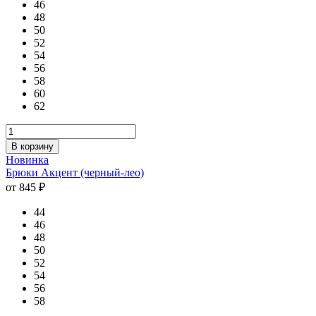
46
48
50
52
54
56
58
60
62
В корзину
Новинка
Брюки Акцент (черный-лео)
от 845 ₽
44
46
48
50
52
54
56
58