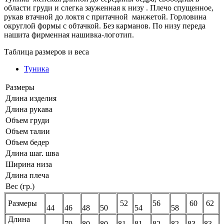
области груди и слегка зауженная к низу . Плечо спущенное,
рукав втачной до локтя с притачной манжетой. Горловина
округлой формы с обтачкой. Без карманов. По низу переда
нашита фирменная нашивка-логотип.
Таблица размеров и веса
Туника
Размеры
Длина изделия
Длина рукава
Объем груди
Объем талии
Объем бедер
Длина шаг. шва
Ширина низа
Длина плеча
Вес (гр.)
Размеры
52
56
60
62
44
46
48
50
54
58
Длина
79
80
80
81
81
82
82
83
83