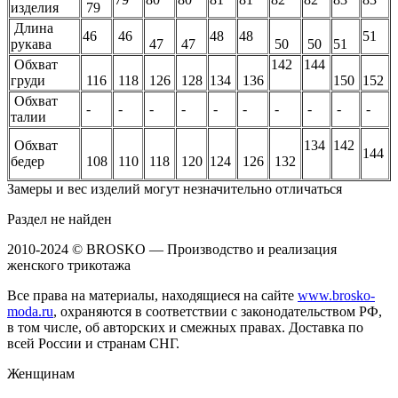
изделия
79
Длина
46
46
48
48
51
рукава
47
47
50
50
51
Обхват
142
144
груди
116
118
126
128
134
136
150
152
Обхват
-
-
-
-
-
-
-
-
-
-
талии
Обхват
134
142
144
бедер
108
110
118
120
124
126
132
Замеры и вес изделий могут незначительно отличаться
Раздел не найден
2010-2024 © BROSKO — Производство и реализация
женского трикотажа
Все права на материалы, находящиеся на сайте
www.brosko-
moda.ru
, охраняются в соответствии с законодательством РФ,
в том числе, об авторских и смежных правах. Доставка по
всей России и странам СНГ.
Женщинам