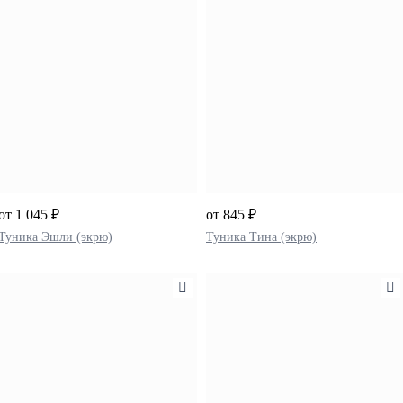
от 1 045 ₽
от 845 ₽
Туника Эшли (экрю)
Туника Тина (экрю)