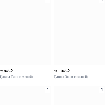
от 845 ₽
от 1 045 ₽
Туника Тина (зеленый)
Туника Эшли (зеленый)