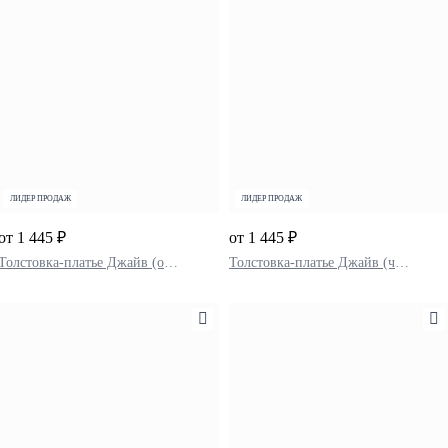
ЛИДЕР ПРОДАЖ
ЛИДЕР ПРОДАЖ
от 1 445 ₽
от 1 445 ₽
Толстовка-платье Джайв (олива)
Толстовка-платье Джайв (черный)