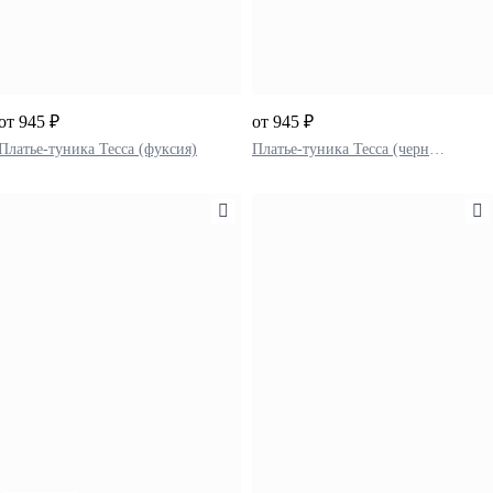
от 945 ₽
от 945 ₽
Платье-туника Тесса (фуксия)
Платье-туника Тесса (черный)