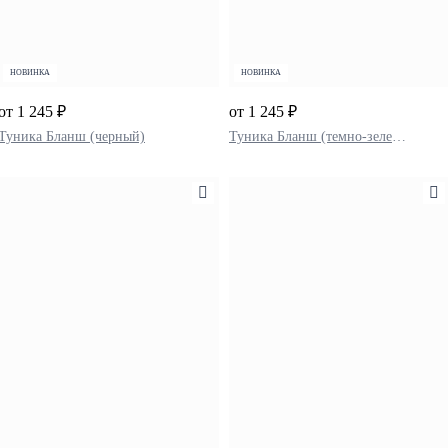
НОВИНКА
НОВИНКА
от 1 245 ₽
от 1 245 ₽
Туника Бланш (черный)
Туника Бланш (темно-зеленый)