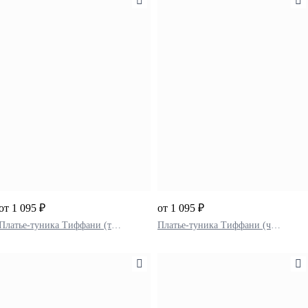
от 1 095 ₽
от 1 095 ₽
Платье-туника Тиффани (темно-зеленый)
Платье-туника Тиффани (черный)