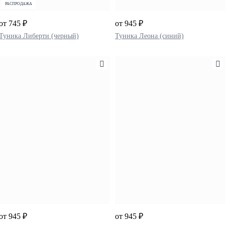
РАСПРОДАЖА
от 745 ₽
от 945 ₽
Туника Либерти (черный)
Туника Леона (синий)
от 945 ₽
от 945 ₽