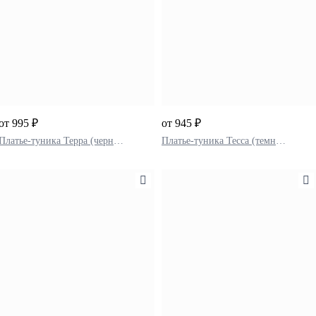
от 995 ₽
от 945 ₽
Платье-туника Терра (черный)
Платье-туника Тесса (темно-зеленый)