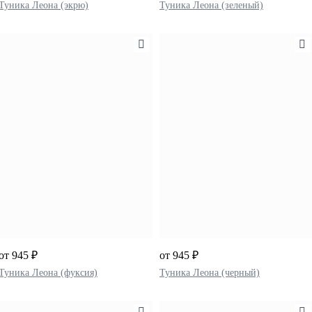
Туника Леона (экрю)
Туника Леона (зеленый)
от 945 ₽
от 945 ₽
Туника Леона (фуксия)
Туника Леона (черный)