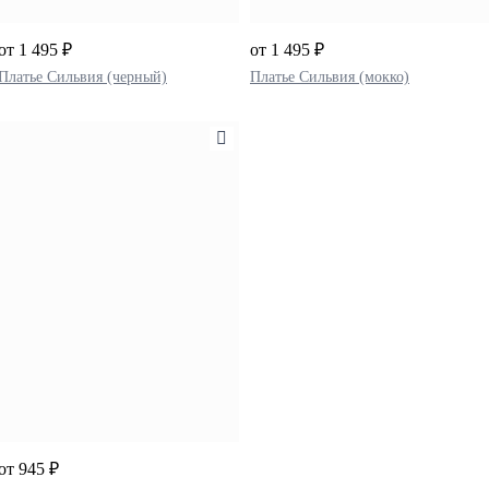
от 1 495 ₽
от 1 495 ₽
Платье Сильвия (черный)
Платье Сильвия (мокко)
от 945 ₽