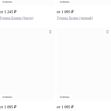
НОВИНКА
НОВИНКА
от 1 245 ₽
от 1 095 ₽
Туника Бланш (бордо)
Туника Хелин (черный)
НОВИНКА
НОВИНКА
от 1 095 ₽
от 1 095 ₽