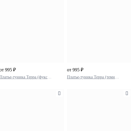
от 995 ₽
от 995 ₽
Платье-туника Терра (фуксия)
Платье-туника Терра (темно-зеленый)