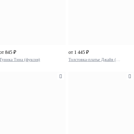
от 845 ₽
от 1 445 ₽
Туника Тина (фуксия)
Толстовка-платье Джайв (мокко)