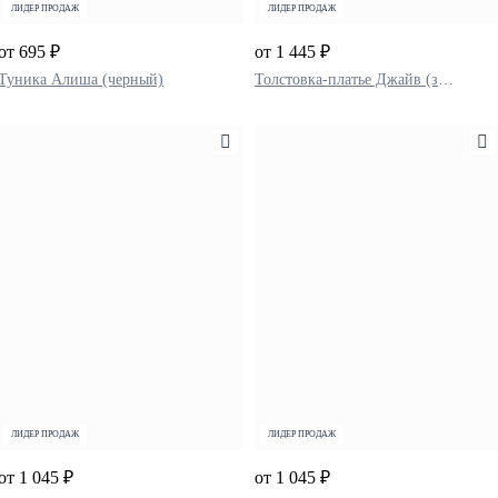
ЛИДЕР ПРОДАЖ
ЛИДЕР ПРОДАЖ
от 695 ₽
от 1 445 ₽
Туника Алиша (черный)
Толстовка-платье Джайв (зеленый)
ЛИДЕР ПРОДАЖ
ЛИДЕР ПРОДАЖ
от 1 045 ₽
от 1 045 ₽